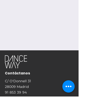
Contáctanos
C/ O'Donnell 31
28009 Madrid
91 853 39 94
683 435 577
WhatsApp