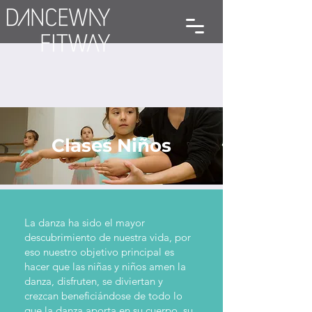
Clases Niños
La danza ha sido el mayor
descubrimiento de nuestra vida, por
eso nuestro objetivo principal es
hacer que las niñas y niños amen la
danza, disfruten, se diviertan y
crezcan beneficiándose de todo lo
que la danza aporta en su cuerpo, su