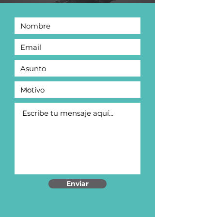
Enviar