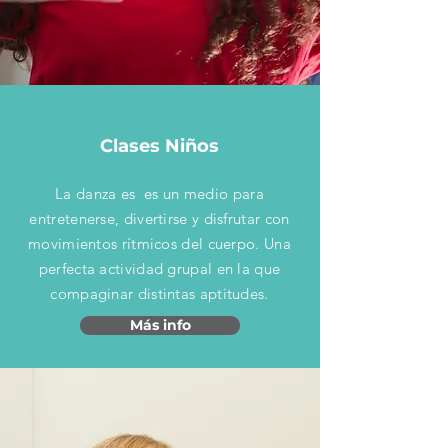
Clases Niños
La danza es es un medio para
entretenerse, divertirse y disfrutar con
movimientos rítmicos del cuerpo. Una
perfecta actividad grupal en la que
compaginar distintas aptitudes.
Más info