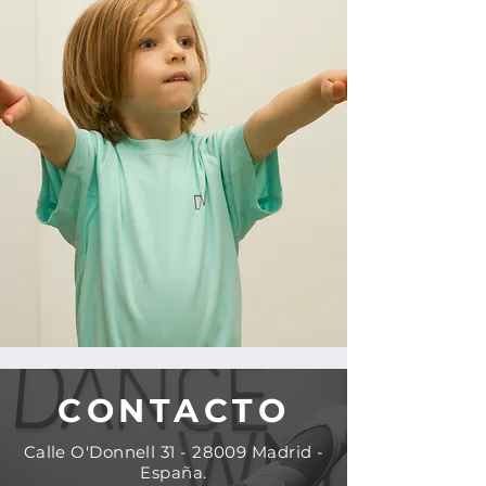
CONTACTO
Calle O'Donnell
31 - 28009
Madrid -
España.