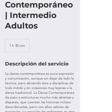
Contemporáneo
| Intermedio
Adultos
1 h 30 min
1
3
0
Descripción del servicio
m
La danza contemporánea es pura expresión
i
y comunicación, aunque sin dejar de lado la
n
técnica, pero abriendo ésta a disciplinas de
toda índole y en ocasiones muy lejanas a la
danza tradicional. La Danza Contemporánea
da paso a estructuras mucho más abiertas y
dispares, que cuentan las historias incluso
desordenadas, pero con altos valores de
expresión. La creación de ambientes es otra