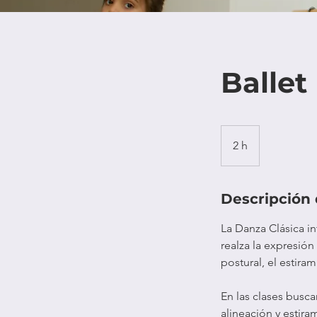
Ballet
2 h
2
h
Descripción 
La Danza Clásica i
realza la expresión
postural, el estiram
En las clases busc
alineación y estir